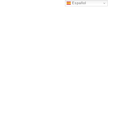
Español
Integración de
Drones con
Inteligencia Artificial
en el Monitoreo de
Plagas
3 abril 2025
Jordi Casal
Nuestros drones